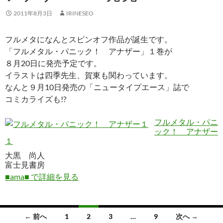
2011年8月3日
IRINESEO
フルメタになんとスピンオフ作品が誕生です。
「フルメタル・パニック！ アナザー」１巻が
８月20日に発売予定です。
イラストは四季先生、賀東も関わっています。
なんと９月10日発売の「ニュータイプエース」誌で
コミカライズも!?
フルメタル・パニ
ック！ アナザー
１
大黒 尚人
富士見書房
■ama■ で詳細を見る
投
← 前へ
1
2
3
…
9
次へ →