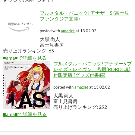
フルメタル・パニック! アナザー5 (富士見
ファンタジア文庫)
posted with
amazlet
at 13.02.02
大黒 尚人
富士見書房
売り上げランキング: 65
■ama■で詳細を見る
フルメタル・パニック! アナザー5 ブ
レイズ・レイヴン二号機(ROBOT魂)
付限定版 (グッズ付書籍)
posted with
amazlet
at 13.02.02
大黒 尚人
富士見書房
売り上げランキング: 292
■ama■で詳細を見る