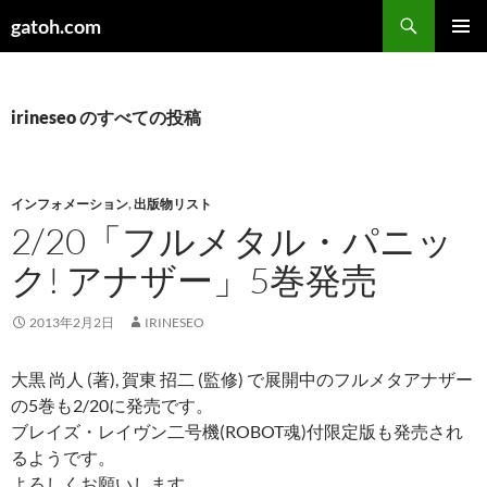
検
gatoh.com
索
コ
メインメ
ン
ニュー
テ
ン
irineseo のすべての投稿
ツ
へ
ス
キ
インフォメーション
,
出版物リスト
ッ
2/20「フルメタル・パニッ
プ
ク! アナザー」5巻発売
2013年2月2日
IRINESEO
大黒 尚人 (著), 賀東 招二 (監修) で展開中のフルメタアナザー
の5巻も2/20に発売です。
ブレイズ・レイヴン二号機(ROBOT魂)付限定版も発売され
るようです。
よろしくお願いします。