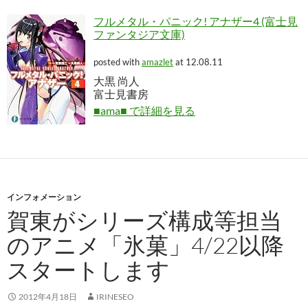
フルメタル・パニック! アナザー4 (富士見
ファンタジア文庫)
posted with
amazlet
at 12.08.11
大黒 尚人
富士見書房
■ama■ で詳細を見る
インフォメーション
賀東がシリーズ構成等担当
のアニメ「氷菓」4/22以降
スタートします
2012年4月18日
IRINESEO