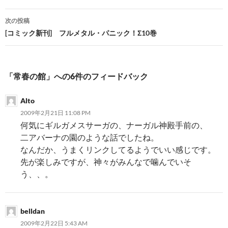
ナ
次の投稿
ビ
[コミック新刊] フルメタル・パニック！Σ10巻
ゲ
ー
「常春の館」への6件のフィードバック
シ
Alto
ョ
2009年2月21日 11:08 PM
ン
何気にギルガメスサーガの、ナーガル神殿手前の、
二アバーナの園のような話でしたね。
なんだか、うまくリンクしてるようでいい感じです。
先が楽しみですが、神々がみんなで噛んでいそ
う、、。
belldan
2009年2月22日 5:43 AM