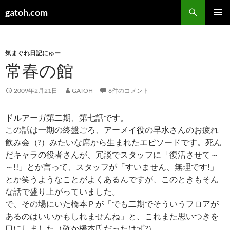
検
gatoh.com
索
コ
メインメ
ン
ニュー
テ
ン
気まぐれ日記にゅー
ツ
常春の館
へ
ス
2009年2月21日
GATOH
6件のコメント
キ
ッ
ドルアーガ第二期、第七話です。
プ
この話は一期の終盤ごろ、アーメイ役の早水さんのお疲れ
飲み会（?）みたいな席から生まれたエピソードです。死ん
だキャラの役者さんが、冗談でスタッフに「復活させて～
～!!」とか言って、スタッフが「すいません、無理です!」
とか笑うようなことがよくあるんですが、このときもそん
な話で盛り上がっていました。
で、その場にいた橋本Ｐが「でも二期でそういうフロアが
あるのはいいかもしれませんね」と、これまた思いつきを
口にしました（確か橋本氏だったはず?）。