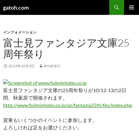
検
gatoh.com
索
コ
メインメ
ン
ニュー
テ
ン
インフォメーション
ツ
富士見ファンタジア文庫25
へ
周年祭り
ス
キ
ッ
2013年10月9日
IRINESEO
プ
富士見ファンタジア文庫の25周年祭りが10/12-13の2日
間、秋葉原で開催されます。
http://www.fujimishobo.co.jp/sp/fantasia25th/fes/index.php
賀東もいくつかのイベントに参加します。
よろしければ足をお運びください。