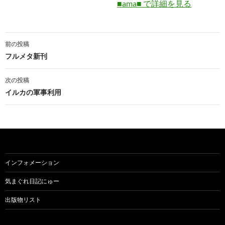
■ama■ で詳細を見る
投
前の投稿
稿
フルメタ新刊
ナ
次の投稿
ビ
イルカの軍事利用
ゲ
ー
シ
ョ
インフォメーション
ン
気まぐれ日記にゅー
出版物リスト