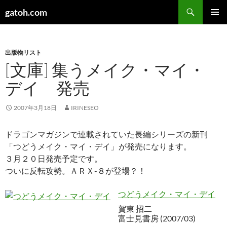
検
gatoh.com
索
コ
メインメ
ン
ニュー
テ
ン
出版物リスト
ツ
[文庫] 集うメイク・マイ・
へ
デイ 発売
ス
キ
ッ
2007年3月18日
IRINESEO
プ
ドラゴンマガジンで連載されていた長編シリーズの新刊
「つどうメイク・マイ・デイ」が発売になります。
３月２０日発売予定です。
ついに反転攻勢。ＡＲＸ-８が登場？！
つどうメイク・マイ・デイ
賀東 招二
富士見書房 (2007/03)