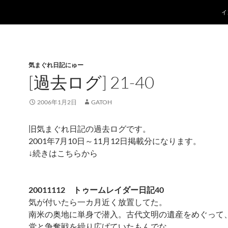
コ
イ
気まぐれ日記にゅー
[過去ログ] 21-40
2006年1月2日
GATOH
旧気まぐれ日記の過去ログです。
2001年7月10日～11月12日掲載分になります。
↓続きはこちらから
20011112 トゥームレイダー日記40
気が付いたら一カ月近く放置してた。
南米の奥地に単身で潜入。古代文明の遺産をめぐって
党と争奪戦を繰り広げていたもんでな。