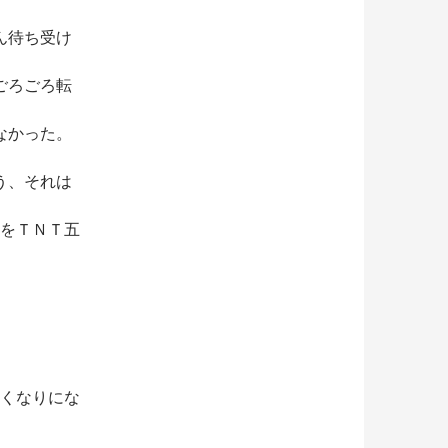
ん待ち受け
ごろごろ転
なかった。
う、それは
口をＴＮＴ五
亡くなりにな