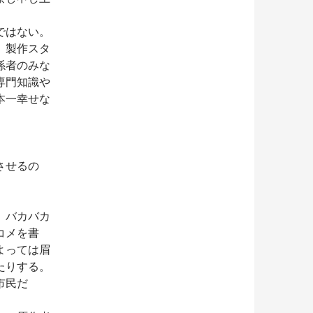
ではない。
。製作スタ
係者のみな
専門知識や
本一幸せな
させるの
。バカバカ
コメを書
よっては眉
たりする。
市民だ