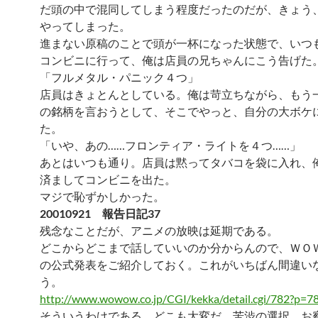
だ頭の中で混同してしまう程度だったのだが、きょう
やってしまった。
進まない原稿のことで頭が一杯になった状態で、いつ
コンビニに行って、俺は店員の兄ちゃんにこう告げた
「フルメタル・パニック４つ」
店員はきょとんとしている。俺は苛立ちながら、もう
の銘柄を言おうとして、そこでやっと、自分の大ボケ
た。
「いや、あの……フロンティア・ライトを４つ……」
あとはいつも通り。店員は黙ってタバコを袋に入れ、
済ましてコンビニを出た。
マジで恥ずかしかった。
20010921 報告日記37
残念なことだが、アニメの放映は延期である。
どこからどこまで話していいのか分からんので、ＷＯ
の公式発表をご紹介しておく。これがいちばん間違い
う。
http://www.wowow.co.jp/CGI/kekka/detail.cgi/782?p=7
そういうわけである。どこも大変だ。苦渋の選択、お