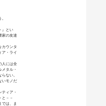
う。
ト』とい
煙家の友達
をカウンタ
ィア・ライ
の人には全
ルメタル・
ならない。
ないモノだ
。
ンティア・
トと－－
までは、ま