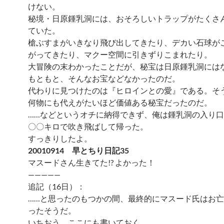
けない。
秘境・日原鍾乳洞には、おそろしいトラップがたくさ
ていた。
槍ぶすまがいきなり飛び出してきたり、デカい石球が
がってきたり、マクー空間に引きずりこまれたり。
大冒険の末わかったことだが、秘宝は日原鍾乳洞には
もともと、そんなお宝などなかったのだ。
代わりに見つけたのは『ヒロインとの愛』である。そ
何物にも代えがたいほど価値ある秘宝だったのだ。
……などというオチに納得できず、俺は鍾乳洞の入り
〇〇キロで吹き飛ばして帰った。
すっきりしたよ。
20010914 早とちり日記35
マスードさん生きてた!? よかった！
—————
追記（16日）：
……と思ったのもつかの間、最終的にマスード氏はお
ったそうだ。
いちおう、ここにも書いておく。