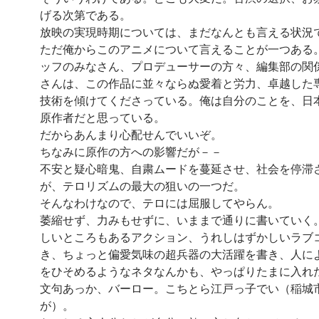
げる次第である。
放映の実現時期については、まだなんとも言える状況
ただ俺からこのアニメについて言えることが一つある
ッフのみなさん、プロデューサーの方々、編集部の関
さんは、この作品に並々ならぬ愛着と労力、卓越した
技術を傾けてくださっている。俺は自分のことを、日
原作者だと思っている。
だからあんまり心配せんでいいぞ。
ちなみに原作の方への影響だが－－
不安と疑心暗鬼、自粛ムードを蔓延させ、社会を停滞
が、テロリズムの最大の狙いの一つだ。
そんなわけなので、テロには屈服してやらん。
萎縮せず、力みもせずに、いままで通りに書いていく
しいところもあるアクション、うれしはずかしいラブ
き、ちょっと偏愛気味の超兵器の大活躍を書き、人に
をひそめるようなネタなんかも、やっぱりたまに入れ
文句あっか、バーロー。こちとら江戸っ子でい（稲城
が）。