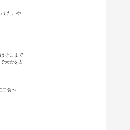
ってた。や
東はそこまで
こで天命を占
二口食べ