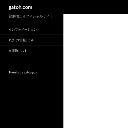
検
gatoh.com
索
賀東招二オフィシャルサイト
インフォメーション
気まぐれ日記にゅー
出版物リスト
Tweets by gatosyoji