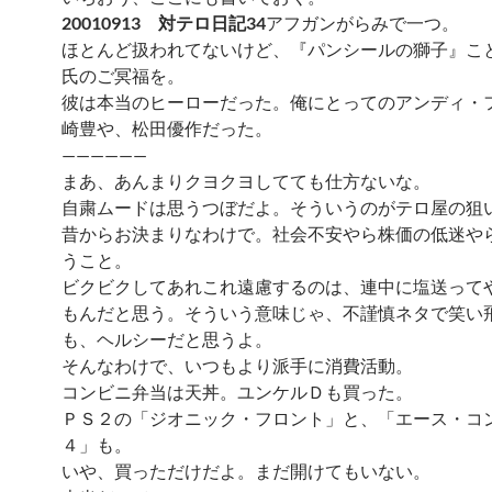
20010913 対テロ日記34
アフガンがらみで一つ。
ほとんど扱われてないけど、『パンシールの獅子』こ
氏のご冥福を。
彼は本当のヒーローだった。俺にとってのアンディ・
崎豊や、松田優作だった。
——————
まあ、あんまりクヨクヨしてても仕方ないな。
自粛ムードは思うつぼだよ。そういうのがテロ屋の狙
昔からお決まりなわけで。社会不安やら株価の低迷や
うこと。
ビクビクしてあれこれ遠慮するのは、連中に塩送って
もんだと思う。そういう意味じゃ、不謹慎ネタで笑い
も、ヘルシーだと思うよ。
そんなわけで、いつもより派手に消費活動。
コンビニ弁当は天丼。ユンケルＤも買った。
ＰＳ２の「ジオニック・フロント」と、「エース・コ
４」も。
いや、買っただけだよ。まだ開けてもいない。