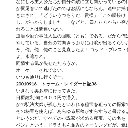
なにしろ主人公たちが自分の敵に立ち向かっているの
が尻尾巻いて逃げたのではお話にもならん。連中に捕
きにされ、「どういうつもりだ、貴様」「この腰抜け
し、がっかりしました！」などと、四方八方から小突
れることは間違いない。
逆境や厄介事は人生の強敵（とも）である。だから俺
やしている。自分の前向きっぷりには涙が出るくらい
ぞ、俺。俺、俺のこと見直したよ！ ゴッド・ブレス・
よ、永遠なれ。
同情する気が失せただろうか。
オーケー、それでよい。
いつも通りに行くぞー。
20010916 トゥーム・レイダー日記36
いきなり奥多摩に行ってきた。
日原鍾乳洞に６００円で潜入。
かの弘法大師が残したといわれる秘宝を狙っての探索
その秘宝を使えば、あらゆる原稿がすらすらと書ける
というのだ。すべての小説家が求める秘宝。その名を
ペン』という。ドラえもん並みのネーミングだが、気