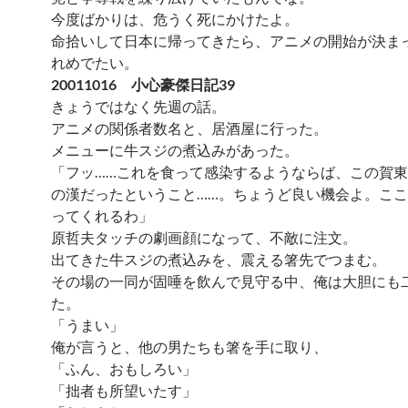
今度ばかりは、危うく死にかけたよ。
命拾いして日本に帰ってきたら、アニメの開始が決ま
れめでたい。
20011016 小心豪傑日記39
きょうではなく先週の話。
アニメの関係者数名と、居酒屋に行った。
メニューに牛スジの煮込みがあった。
「フッ……これを食って感染するようならば、この賀
の漢だったということ……。ちょうど良い機会よ。こ
ってくれるわ」
原哲夫タッチの劇画顔になって、不敵に注文。
出てきた牛スジの煮込みを、震える箸先でつまむ。
その場の一同が固唾を飲んで見守る中、俺は大胆にも
た。
「うまい」
俺が言うと、他の男たちも箸を手に取り、
「ふん、おもしろい」
「拙者も所望いたす」