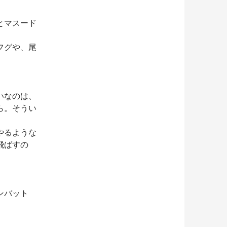
とマスード
フグや、尾
いなのは、
ら。そうい
やるような
飛ばすの
ンバット