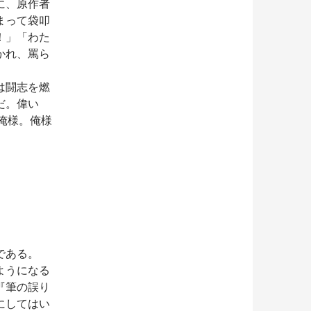
に、原作者
まって袋叩
！」「わた
かれ、罵ら
は闘志を燃
だ。偉い
俺様。俺様
である。
ようになる
『筆の誤り
にしてはい