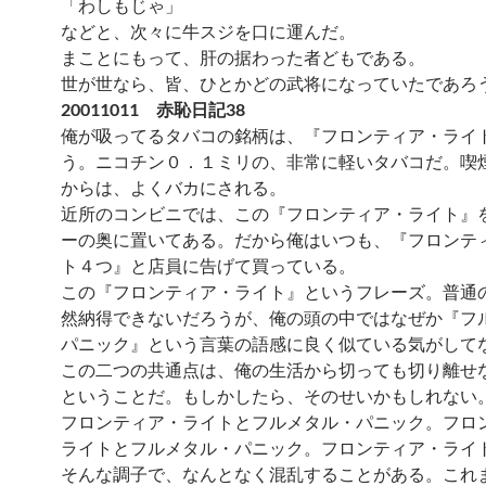
「わしもじゃ」
などと、次々に牛スジを口に運んだ。
まことにもって、肝の据わった者どもである。
世が世なら、皆、ひとかどの武将になっていたであろ
20011011 赤恥日記38
俺が吸ってるタバコの銘柄は、『フロンティア・ライ
う。ニコチン０．１ミリの、非常に軽いタバコだ。喫
からは、よくバカにされる。
近所のコンビニでは、この『フロンティア・ライト』
ーの奥に置いてある。だから俺はいつも、『フロンテ
ト４つ』と店員に告げて買っている。
この『フロンティア・ライト』というフレーズ。普通
然納得できないだろうが、俺の頭の中ではなぜか『フ
パニック』という言葉の語感に良く似ている気がして
この二つの共通点は、俺の生活から切っても切り離せ
ということだ。もしかしたら、そのせいかもしれない
フロンティア・ライトとフルメタル・パニック。フロ
ライトとフルメタル・パニック。フロンティア・ライ
そんな調子で、なんとなく混乱することがある。これ