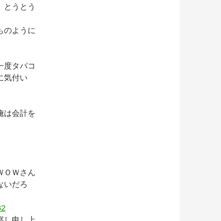
、とうとう
ものように
。
一度タバコ
に気付い
俺は会計を
ＷＯＷさん
ないだろ
82
察し申し上