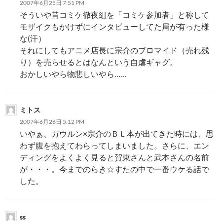
2007年6月25日 7:51 PM
ン
そういや昔コミケ徹夜組を「コミケ参加者」と称して
モザイクもかけずにインタビューしてた局が有った様
な(汗）
それにしてもアニメ店長に宗介のブロマイド（売れ残
り）を売らせるとはなんという自虐ギャグ。
おかしいやら物悲しいやら……
ミトス
2007年6月26日 5:12 PM
いやぁ、ガウルン×宗介のＢＬ本が出てきた時には、思
わず腹を抱えてわらってしまいました。さらに、エン
ディングをよくよく見ると賀東さんと武本さんの名前
が・・・。今までのらき☆すたの中で一番ウケる話で
した。
ss