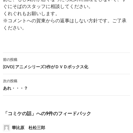
ぐにそばのスタッフに相談してください。
くれぐれもお願いします。
※コメントへの賀東からの返事はしない方針です。ご了承
ください。
投
前の投稿
稿
[DVD] アニメシリーズ3作がＤＶＤボックス化
ナ
次の投稿
ビ
あれ・・・？
ゲ
ー
「コミケの話」への9件のフィードバック
シ
華比原 杜松三郎
ョ