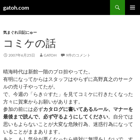
検
gatoh.com
索
コ
メインメ
ン
ニュー
テ
ン
気まぐれ日記にゅー
ツ
コミケの話
へ
ス
2007年6月25日
GATOH
9件のコメント
キ
ッ
晴海時代は新館一階のブロ担やってた。
プ
有明になってからはスタッフはやらずに高野真之のサーク
ルの売り子やってたが。
で、今週の「らき☆すた」を見てコミケに行きたくなった
方々に賀東からお願いがあります。
参加の前には必ず
カタログに書いてあるルール、マナーを
最後まで読んで、必ず守るようにしてください
。自分では
思いもよらないことが大変な危険行為、迷惑行為になって
いることがままあります。
あと、もし気分が悪くなったら絶対に無理をしないで、す