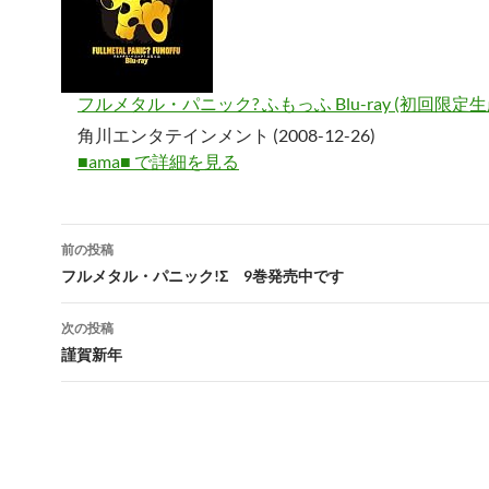
フルメタル・パニック? ふもっふ Blu-ray (初回限定生
角川エンタテインメント (2008-12-26)
■ama■ で詳細を見る
投
前の投稿
稿
フルメタル・パニック!Σ 9巻発売中です
ナ
次の投稿
ビ
謹賀新年
ゲ
ー
シ