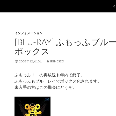
コ
イ
インフォメーション
[BLU-RAY] ふもっふブル
ボックス
2008年12月10日
IRINESEO
ふもっふ！ の再放送も年内で終了。
ふもっふもブルーレイでボックス化されます。
未入手の方はこの機会にどうぞ。