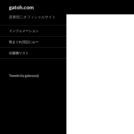
検
gatoh.com
索
賀東招二オフィシャルサイト
インフォメーション
気まぐれ日記にゅー
出版物リスト
Tweets by gatosyoji