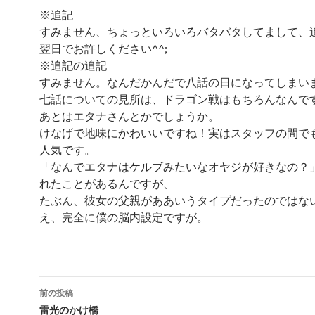
※追記
すみません、ちょっといろいろバタバタしてまして、
翌日でお許しください^^;
※追記の追記
すみません。なんだかんだで八話の日になってしまい
七話についての見所は、ドラゴン戦はもちろんなんで
あとはエタナさんとかでしょうか。
けなげで地味にかわいいですね！実はスタッフの間で
人気です。
「なんでエタナはケルブみたいなオヤジが好きなの？
れたことがあるんですが、
たぶん、彼女の父親がああいうタイプだったのではな
え、完全に僕の脳内設定ですが。
投
前の投稿
稿
雷光のかけ橋