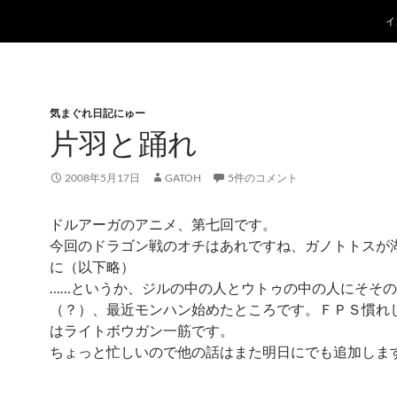
コ
イ
気まぐれ日記にゅー
片羽と踊れ
2008年5月17日
GATOH
5件のコメント
ドルアーガのアニメ、第七回です。
今回のドラゴン戦のオチはあれですね、ガノトトスが
に（以下略）
……というか、ジルの中の人とウトゥの中の人にそそ
（？）、最近モンハン始めたところです。ＦＰＳ慣れ
はライトボウガン一筋です。
ちょっと忙しいので他の話はまた明日にでも追加しま