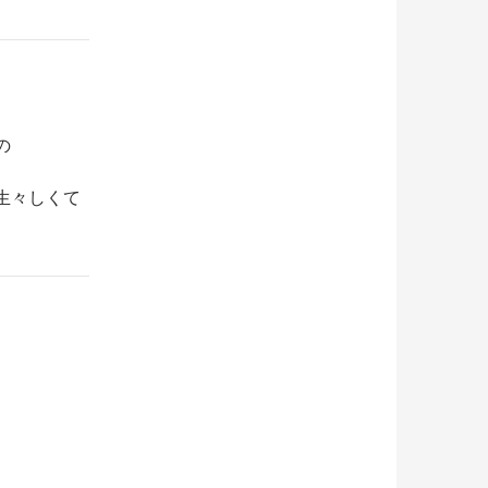
の
生々しくて