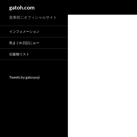
検
gatoh.com
索
賀東招二オフィシャルサイト
インフォメーション
気まぐれ日記にゅー
出版物リスト
Tweets by gatosyoji