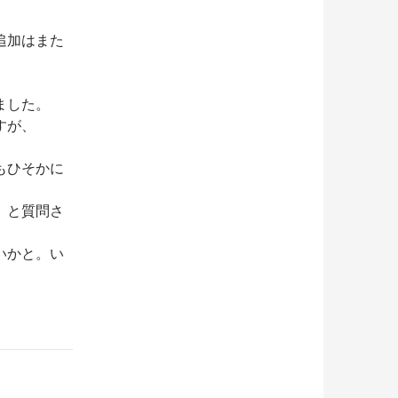
追加はまた
ました。
すが、
もひそかに
」と質問さ
いかと。い