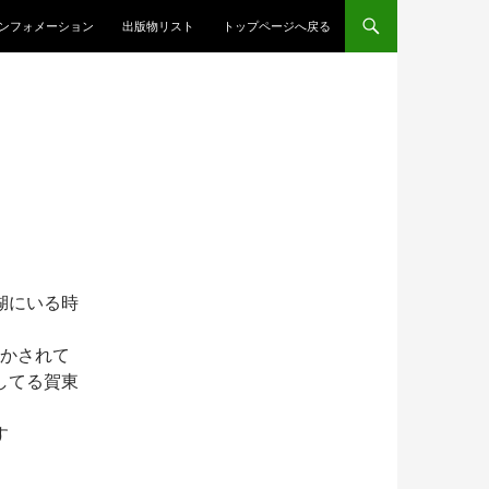
ンテンツへスキップ
ンフォメーション
出版物リスト
トップページへ戻る
湖にいる時
のかされて
してる賀東
す