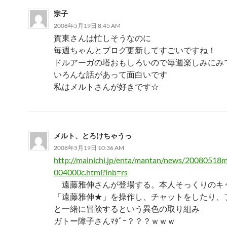
宗子
2008年5月19日 8:45 AM
賀東さんは忙しそうなのに
毎週ちゃんとブログ更新してすごいですね！
ドルアーガの塔おもしろいので毎週楽しみにみて
いろんな話があって面白いです
私はメルトさんが好きです☆
メルト、とろけちゃうっ
2008年5月19日 10:36 AM
http://mainichi.jp/enta/mantan/news/2008051
004000c.html?inb=rs
遠藤雅伸さんが登場する。本人そっくりのキ
「遠藤雅伸★」を操作し、チャットをしたり、
と一緒に冒険するという異色の取り組み
ガトー障子さんﾏﾀﾞｰ？？？ｗｗｗ