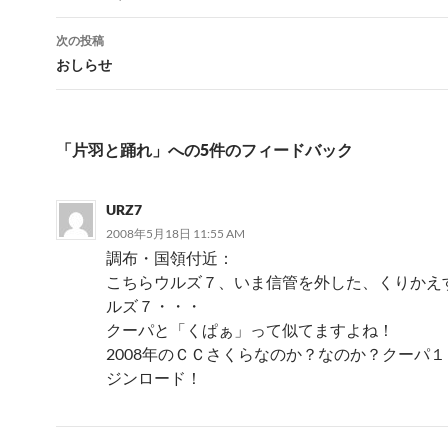
ナ
次の投稿
ビ
おしらせ
ゲ
ー
「片羽と踊れ」への5件のフィードバック
シ
ョ
URZ7
ン
2008年5月18日 11:55 AM
調布・国領付近：
こちらウルズ７、いま信管を外した、くりかえ
ルズ７・・・
クーパと「くぱぁ」って似てますよね！
2008年のＣＣさくらなのか？なのか？クーパ
ジンロード！